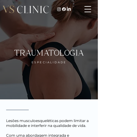
TRAUMATOLOGIA
ESPECIALIDADE
Lesões musculoesqueléticas podem limitar a
mobilidade e interferir na qualidade de vida.
Com uma abordagem integrada e