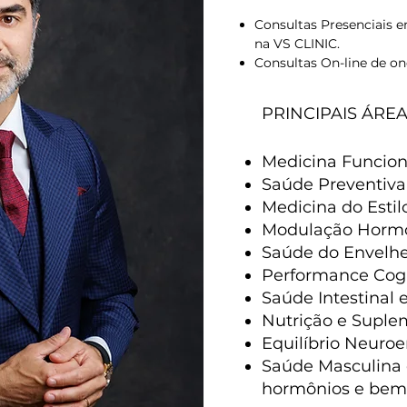
Consultas Presencia
Consultas Presenciais 
Consultas On-line d
na VS CLINIC.
Consultas On-line de on
PRINCIPAIS ÁRE
Medicina Funciona
Saúde Preventiva
Medicina do Estil
Modulação Horm
Saúde do Envelhe
Performance Cogn
Saúde Intestinal
Nutrição e Suple
Equilíbrio Neuro
Saúde Masculina e
hormônios e bem-