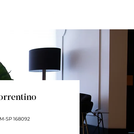
otal RS
Sorrentino
M-SP 168092