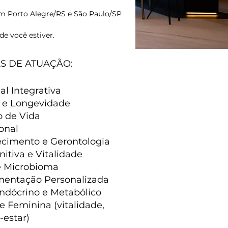
is em São Paulo/SP na VS CLINIC.
em Porto Alegre/RS e São Paulo/SP
e onde você estiver.
de você estiver.
AS DE ATUAÇÃO:
l Integrativa
 e Longevidade
o de Vida
onal
cimento e Gerontologia
itiva e Vitalidade
 e Microbioma
mentação Personalizada
endócrino e Metabólico
 Feminina (vitalidade,
estar)