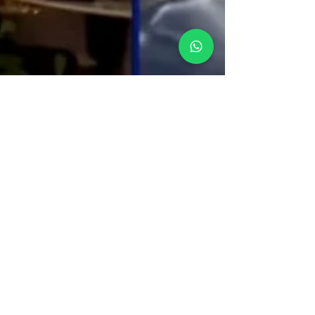
VS Clinic
22 de mai. de 2024
1 min de leitura
Leda Nagle entrevista
Dr. Victor Sorrentino