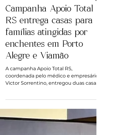
VS Clinic
11 de out. de 2024
1 min de leitura
Jornal Correio do Povo |
Campanha Apoio Total
RS entrega casas para
famílias atingidas por
enchentes em Porto
Alegre e Viamão
A campanha Apoio Total RS,
coordenada pelo médico e empresário
Victor Sorrentino, entregou duas casas
para famílias que perderam seus lares.